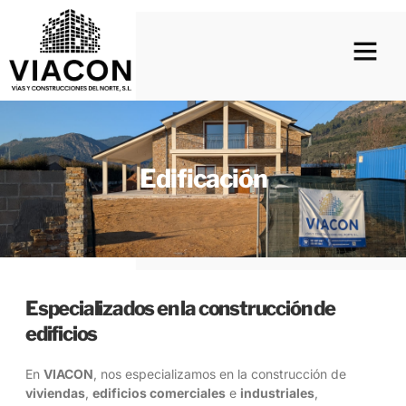
Saltar
al
contenido
Edificación
Especializados en la construcción de
edificios
En
VIACON
, nos especializamos en la construcción de
viviendas
,
edificios comerciales
e
industriales
,